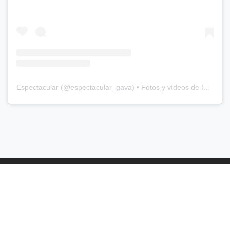
Espectacular
(@
espectacular_gava
) • Fotos y vídeos de Instagram
© 2026 Espectacular